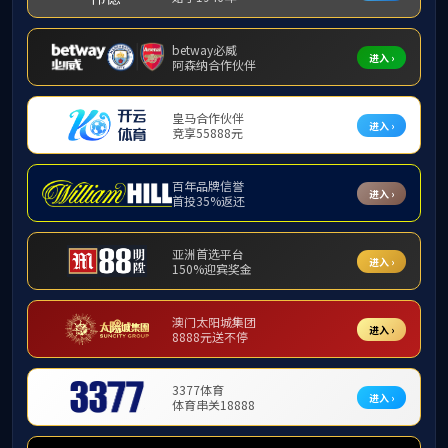
当前位置:
首
法规制度
地方文件
校内制度
山东省教育厅
附件【
鲁