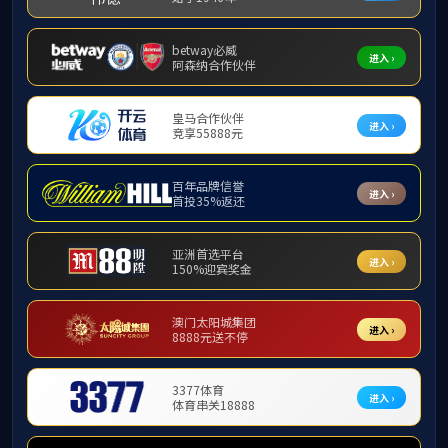
当前位置:
首
法规制度
地方文件
校内制度
济大校
附件【
济