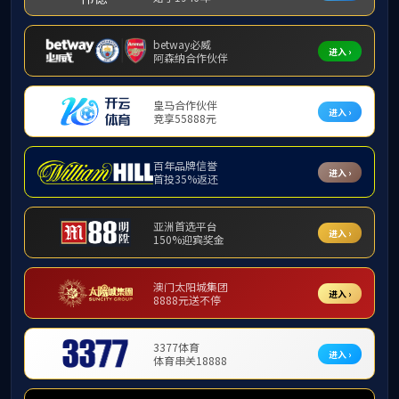
当前位置:
首
法规制度
地方文件
校内制度
（
1
大
第